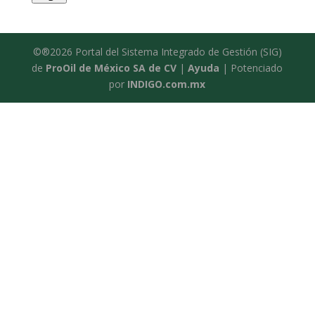
©®2026 Portal del Sistema Integrado de Gestión (SIG)
de
ProOil de México SA de CV
|
Ayuda
| Potenciado
por
INDIGO.com.mx