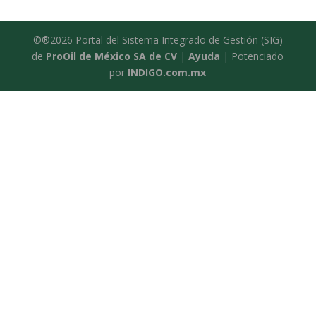
©®2026 Portal del Sistema Integrado de Gestión (SIG)
de
ProOil de México SA de CV
|
Ayuda
| Potenciado
por
INDIGO.com.mx