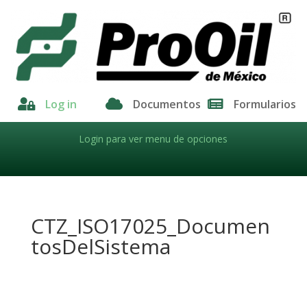

Log in

Documentos

Formularios
Login para ver menu de opciones
CTZ_ISO17025_Documen
tosDelSistema