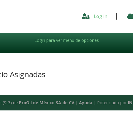

Log in
Login para ver menu de opciones
io Asignadas
n (SIG) de
ProOil de México SA de CV
|
Ayuda
| Potenciado por
I