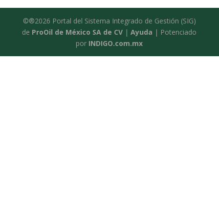
©®2026 Portal del Sistema Integrado de Gestión (SIG)
de
ProOil de México SA de CV
|
Ayuda
| Potenciado
por
INDIGO.com.mx