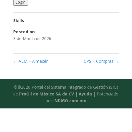
Login
Skills
Posted on
3 de March de 2026
←
ALM – Almacén
CPS – Compras
→
©®2026 Portal del Sistema Integrado de Gestión (SIG)
de
ProOil de México SA de CV
|
Ayuda
| Potenciado
por
INDIGO.com.mx