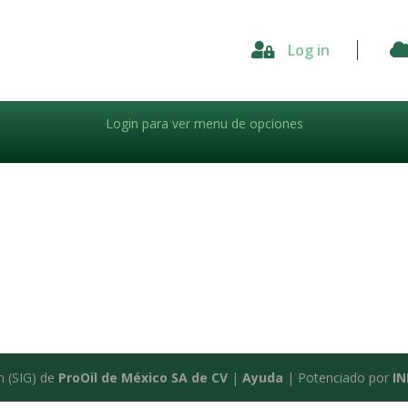

Log in
Login para ver menu de opciones
n (SIG) de
ProOil de México SA de CV
|
Ayuda
| Potenciado por
I