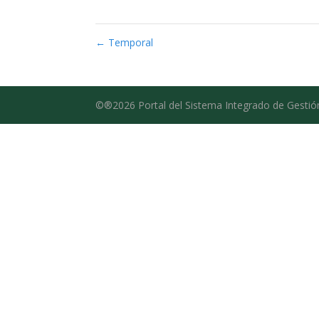
←
Temporal
©®2026 Portal del Sistema Integrado de Gestió