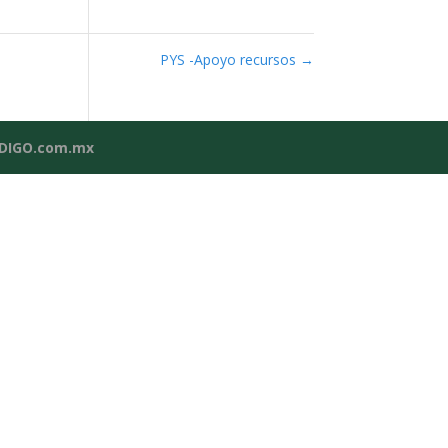
PYS -Apoyo recursos
→
NDIGO.com.mx