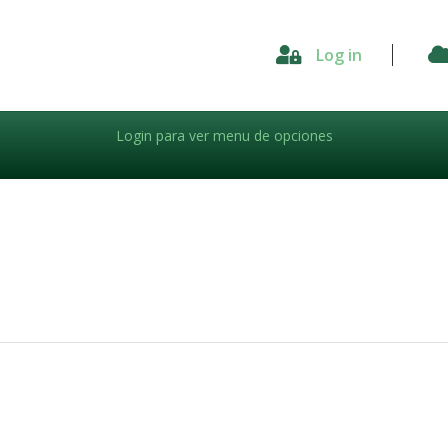

Log in
Login para ver menu de opciones