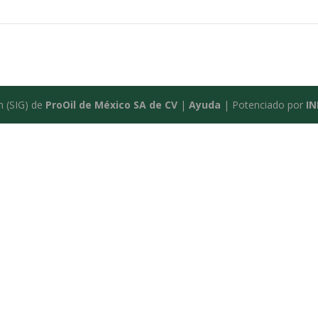
n (SIG) de
ProOil de México SA de CV
|
Ayuda
| Potenciado por
I