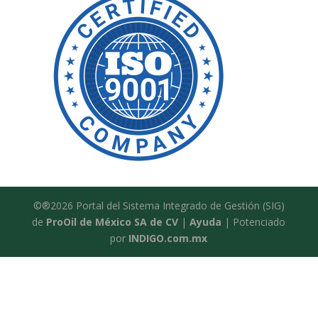
©®2026 Portal del Sistema Integrado de Gestión (SIG)
de
ProOil de México SA de CV
|
Ayuda
| Potenciado
por
INDIGO.com.mx