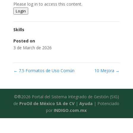
Please log in to access this content.
Login
Skills
Posted on
3 de March de 2026
←
7.5 Formatos de Uso Común
10 Mejora
→
©®2026 Portal del Sistema Integrado de Gestión (SIG)
de
ProOil de México SA de CV
|
Ayuda
| Potenciado
por
INDIGO.com.mx