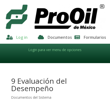

Log in

Documentos

Formularios
Login para ver menu de opciones
9 Evaluación del
Desempeño
Documentos del Sistema